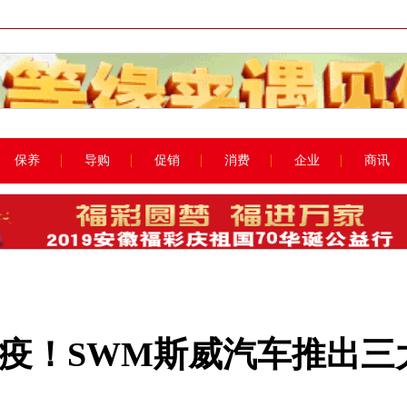
保养
导购
促销
消费
企业
商讯
疫！SWM斯威汽车推出三