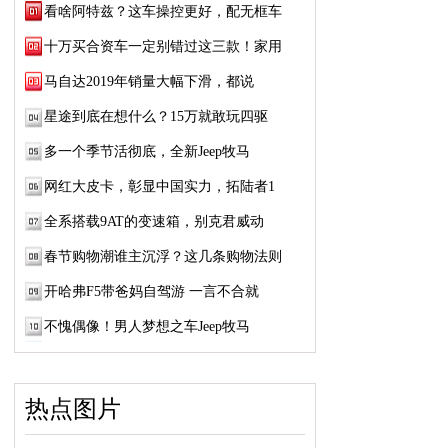
看啥阿特兹？这车操控更好，配无框车
十万买合资车一定别错过这三款！家用
马自达2019年销量大幅下滑，都说
星途到底在想什么？15万就敢玩四驱
多一个季节活彻底，全新Jeep牧马
网红大皮卡，彰显中国实力，拓陆者1
全系搭载9AT的变速箱，别克君威动
春节购物潮谁主沉浮？这几条购物法则
开哈弗F5带爸妈自驾游 一言不合就
不愧偶像！男人梦想之车Jeep牧马
热点图片