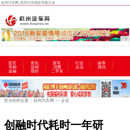
杭州汽车网_杭州汽车报价导购大全
广告
首页
资讯
新车
行业
保养
导购
促销
消费
企业
商讯
金融
报价
二手车
广告
您当前的位置 ：
杭州汽车网
>>
企业
创融时代耗时一年研