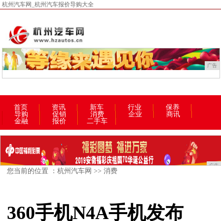
杭州汽车网_杭州汽车报价导购大全
广告
首页
资讯
新车
行业
保养
导购
促销
消费
企业
商讯
金融
报价
二手车
广告
您当前的位置 ：
杭州汽车网
>>
消费
360手机N4A手机发布