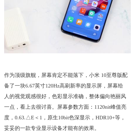
作为顶级旗舰，屏幕肯定不能落下，小米 10至尊版配
备了一块6.67英寸120Hz高刷新率的显示屏，屏幕给
人的视觉观感很好，色彩显示准确，整体偏向艳丽风
一点，看上去很讨喜。屏幕参数方面：1120nit峰值亮
度，0.63.△E＜1，原⽣10bit⾊深显⽰，HDR10+等，
妥妥的一款专业显示设备才能有的效果。