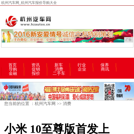
杭州汽车网_杭州汽车报价导购大全
广告
首页
资讯
新车
行业
保养
导购
促销
消费
企业
商讯
金融
报价
二手车
广告
您当前的位置 ：
杭州汽车网
>>
消费
小米 10至尊版首发上