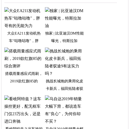
大众EA211发动机热
独家 | 比亚迪汉DM性能
车“咕噜咕噜”，胖
曝光，特斯拉加
搭载雨量感应式雨刷，
2019款红旗H5的
挑战长城炮的乘用化皮
卡新兵，福田拓陆者驭
看啥阿特兹？这车操控
马自达2019年销量大幅