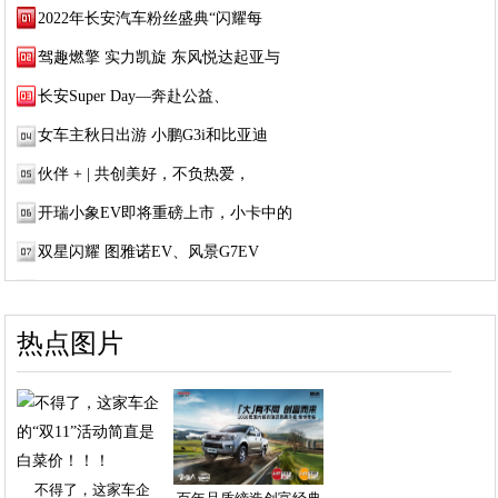
2022年长安汽车粉丝盛典“闪耀每
驾趣燃擎 实力凯旋 东风悦达起亚与
长安Super Day—奔赴公益、
女车主秋日出游 小鹏G3i和比亚迪
伙伴 + | 共创美好，不负热爱，
开瑞小象EV即将重磅上市，小卡中的
双星闪耀 图雅诺EV、风景G7EV
热点图片
不得了，这家车企