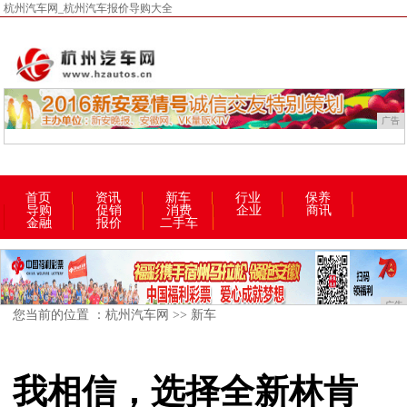
杭州汽车网_杭州汽车报价导购大全
广告
首页
资讯
新车
行业
保养
导购
促销
消费
企业
商讯
金融
报价
二手车
广告
您当前的位置 ：
杭州汽车网
>>
新车
我相信，选择全新林肯